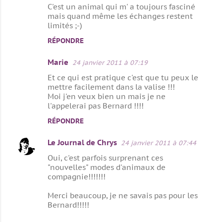
C'est un animal qui m' a toujours fasciné
a
mais quand même les échanges restent
limités ;-)
i
r
RÉPONDRE
e
Marie
24 janvier 2011 à 07:19
s
Et ce qui est pratique c'est que tu peux le
mettre facilement dans la valise !!!
Moi j'en veux bien un mais je ne
l'appelerai pas Bernard !!!!
RÉPONDRE
Le Journal de Chrys
24 janvier 2011 à 07:44
Oui, c'est parfois surprenant ces
"nouvelles" modes d'animaux de
compagnie!!!!!!!
Merci beaucoup, je ne savais pas pour les
Bernard!!!!!