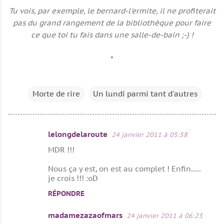
Tu vois, par exemple, le bernard-l'ermite, il ne profiterait
pas du grand rangement de la bibliothèque pour faire
ce que toi tu fais dans une salle-de-bain ;-) !
*
Morte de rire
Un lundi parmi tant d'autres
lelongdelaroute
24 janvier 2011 à 05:58
C
MDR !!!
o
m
Nous ça y est, on est au complet ! Enfin.....
je crois !!! :oD
m
RÉPONDRE
e
n
madamezazaofmars
24 janvier 2011 à 06:23
t