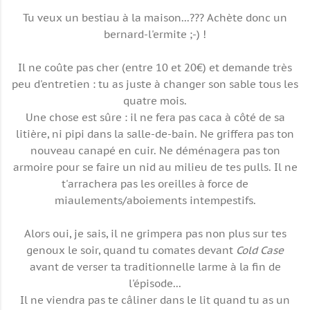
Tu veux un bestiau à la maison...??? Achète donc un
bernard-l'ermite ;-) !
Il ne coûte pas cher (entre 10 et 20€) et demande très
peu d'entretien : tu as juste à changer son sable tous les
quatre mois.
Une chose est sûre : il ne fera pas caca à côté de sa
litière, ni pipi dans la salle-de-bain. Ne griffera pas ton
nouveau canapé en cuir. Ne déménagera pas ton
armoire pour se faire un nid au milieu de tes pulls. Il ne
t'arrachera pas les oreilles à force de
miaulements/aboiements intempestifs.
Alors oui, je sais, il ne grimpera pas non plus sur tes
genoux le soir, quand tu comates devant
Cold Case
avant de verser ta traditionnelle larme à la fin de
l'épisode...
Il ne viendra pas te câliner dans le lit quand tu as un