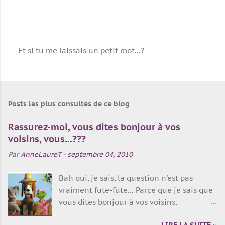
Et si tu me laissais un petit mot...?
P
u
b
l
i
Posts les plus consultés de ce blog
e
r
Rassurez-moi, vous dites bonjour à vos
u
n
voisins, vous...???
c
Par
AnneLaureT
-
septembre 04, 2010
o
m
m
Bah oui, je sais, la question n'est pas
e
vraiment fute-fute... Parce que je sais que
n
vous dites bonjour à vos voisins,
t
a
évidemment, parce que vous êtes sympas,
i