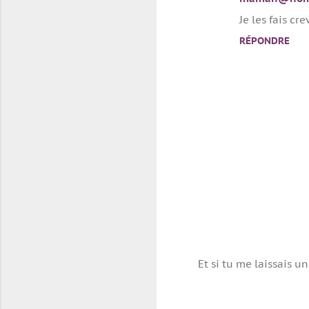
Je les fais cr
RÉPONDRE
Et si tu me laissais un
P
u
b