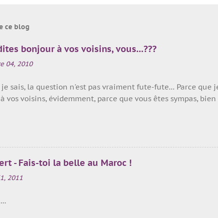
e ce blog
ites bonjour à vos voisins, vous...???
e 04, 2010
 je sais, la question n'est pas vraiment fute-fute... Parce que 
à vos voisins, évidemment, parce que vous êtes sympas, bien é
explique.
atorze mois maintenant que nous louons la maison, ici, en 
rt - Fais-toi la belle au Maroc !
abitée à l'année par mon Petit C + ses enfants le week-end e
1, 2011
eux échapper à mon boulot de m**** la vie parisienne...
 mois que nos voisins d'à-côté ne nous disent pas bonjour... 
...
 nous prenons des gros vents à chaque fois que nous disons b