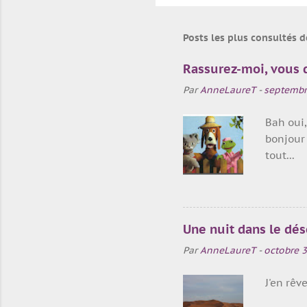
l
i
e
Posts les plus consultés d
r
u
Rassurez-moi, vous d
n
c
Par
AnneLaureT
-
septembr
o
m
Bah oui,
m
e
bonjour 
n
tout...
t
a
Je vous 
i
r
e
Voici qu
Une nuit dans le dése
Maison h
Par
AnneLaureT
-
octobre 3
que je p
Quatorze
J'en rêve
que nous