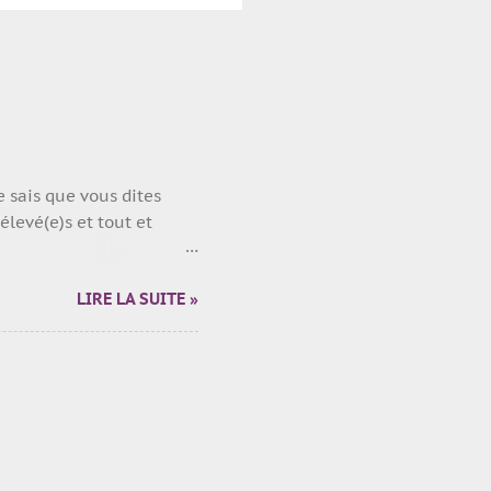
je sais que vous dites
levé(e)s et tout et
LIRE LA SUITE »
Normandie.
t les vacances + moi dès
Pire... Quatorze mois
onjour... :-S