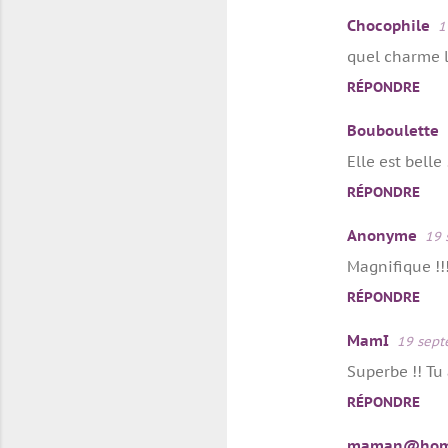
Chocophile
1
quel charme l
RÉPONDRE
Bouboulette
Elle est belle 
RÉPONDRE
Anonyme
19 
Magnifique !!
RÉPONDRE
MamI
19 sept
Superbe !! Tu 
RÉPONDRE
maman@ho