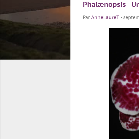
Phalænopsis - U
Par
AnneLaureT
-
septem