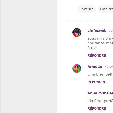
Famille
Une tr
zinfosweb
19
C
sous un nom en
o
courante, mai
m
à toi
m
RÉPONDRE
e
Armelle
19 s
n
Une bien belle
t
RÉPONDRE
a
i
AnnaPoubell
r
Ma fleur préfé
e
RÉPONDRE
s