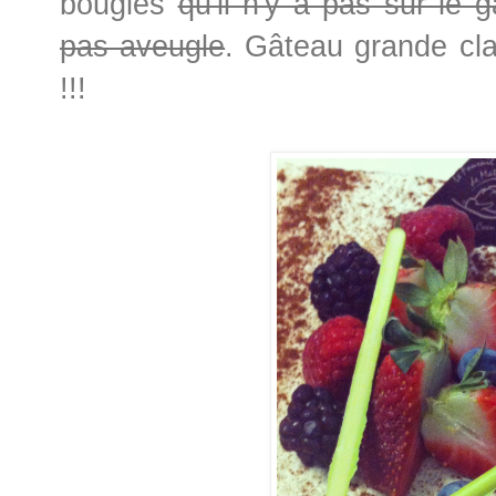
bougies
qu'il n'y a pas sur le 
pas aveugle
. Gâteau grande cla
!!!